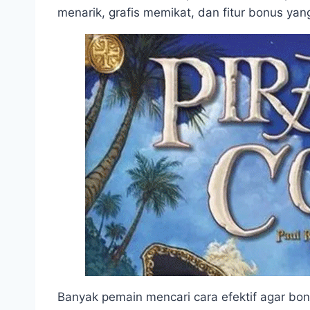
menarik, grafis memikat, dan fitur bonus ya
Banyak pemain mencari cara efektif agar bon