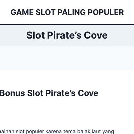
GAME SLOT PALING POPULER
Slot Pirate’s Cove
Bonus Slot Pirate’s Cove
ainan slot populer karena tema bajak laut yang