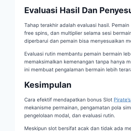
Evaluasi Hasil Dan Penyesu
Tahap terakhir adalah evaluasi hasil. Pemai
free spins, dan multiplier selama sesi bermain
diperbarui dan pemain bisa menyesuaikan m
Evaluasi rutin membantu pemain bermain lebi
memaksimalkan kemenangan tanpa hanya me
ini membuat pengalaman bermain lebih tera
Kesimpulan
Cara efektif mendapatkan bonus Slot
Pirate’
mekanisme permainan, pengamatan pola simbo
pengelolaan modal, dan evaluasi rutin.
Meskipun slot bersifat acak dan tidak ada 