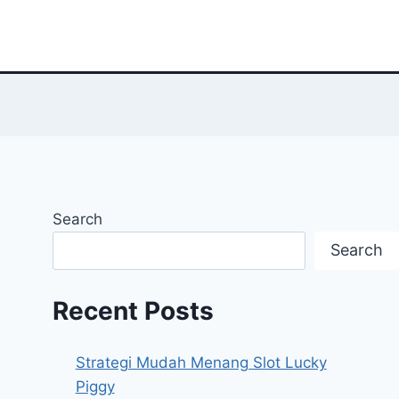
Search
Search
Recent Posts
Strategi Mudah Menang Slot Lucky
Piggy