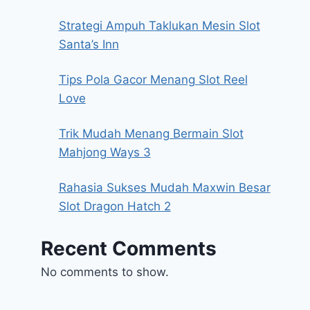
Strategi Ampuh Taklukan Mesin Slot
Santa’s Inn
Tips Pola Gacor Menang Slot Reel
Love
Trik Mudah Menang Bermain Slot
Mahjong Ways 3
Rahasia Sukses Mudah Maxwin Besar
Slot Dragon Hatch 2
Recent Comments
No comments to show.