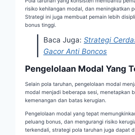
Pola taruhan yang konsisten membantu pem
risiko kehilangan modal, dan meningkatkan 
Strategi ini juga membuat pemain lebih disi
bonus tinggi.
Baca Juga:
Strategi Cerda
Gacor Anti Boncos
Pengelolaan Modal Yang T
Selain pola taruhan, pengelolaan modal men
modal menjadi beberapa sesi, menetapkan ba
kemenangan dan batas kerugian.
Pengelolaan modal yang tepat memungkinkan
peluang bonus, dan mengurangi risiko kerug
terkendali, strategi pola taruhan juga dapat d