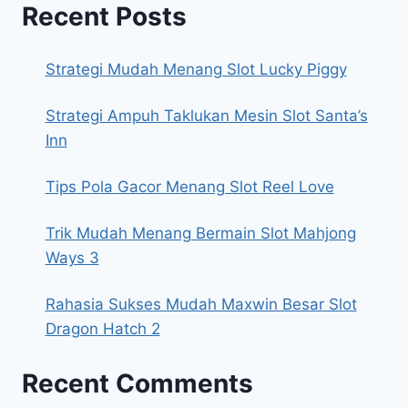
Recent Posts
Strategi Mudah Menang Slot Lucky Piggy
Strategi Ampuh Taklukan Mesin Slot Santa’s
Inn
Tips Pola Gacor Menang Slot Reel Love
Trik Mudah Menang Bermain Slot Mahjong
Ways 3
Rahasia Sukses Mudah Maxwin Besar Slot
Dragon Hatch 2
Recent Comments