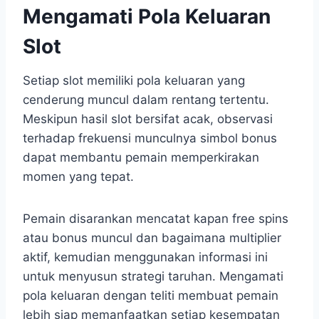
Mengamati Pola Keluaran
Slot
Setiap slot memiliki pola keluaran yang
cenderung muncul dalam rentang tertentu.
Meskipun hasil slot bersifat acak, observasi
terhadap frekuensi munculnya simbol bonus
dapat membantu pemain memperkirakan
momen yang tepat.
Pemain disarankan mencatat kapan free spins
atau bonus muncul dan bagaimana multiplier
aktif, kemudian menggunakan informasi ini
untuk menyusun strategi taruhan. Mengamati
pola keluaran dengan teliti membuat pemain
lebih siap memanfaatkan setiap kesempatan