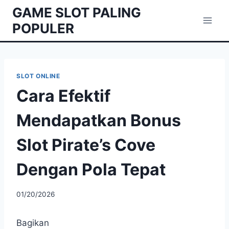
Skip
GAME SLOT PALING
to
POPULER
content
SLOT ONLINE
Cara Efektif
Mendapatkan Bonus
Slot Pirate’s Cove
Dengan Pola Tepat
01/20/2026
Bagikan