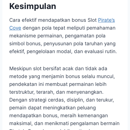
Kesimpulan
Cara efektif mendapatkan bonus Slot
Pirate’s
Cove
dengan pola tepat meliputi pemahaman
mekanisme permainan, pengamatan pola
simbol bonus, penyusunan pola taruhan yang
efektif, pengelolaan modal, dan evaluasi rutin.
Meskipun slot bersifat acak dan tidak ada
metode yang menjamin bonus selalu muncul,
pendekatan ini membuat permainan lebih
terstruktur, terarah, dan menyenangkan.
Dengan strategi cerdas, disiplin, dan terukur,
pemain dapat meningkatkan peluang
mendapatkan bonus, meraih kemenangan
maksimal, dan menikmati pengalaman bermain