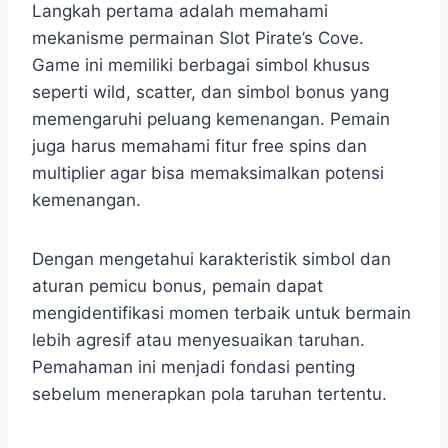
Langkah pertama adalah memahami
mekanisme permainan Slot Pirate’s Cove.
Game ini memiliki berbagai simbol khusus
seperti wild, scatter, dan simbol bonus yang
memengaruhi peluang kemenangan. Pemain
juga harus memahami fitur free spins dan
multiplier agar bisa memaksimalkan potensi
kemenangan.
Dengan mengetahui karakteristik simbol dan
aturan pemicu bonus, pemain dapat
mengidentifikasi momen terbaik untuk bermain
lebih agresif atau menyesuaikan taruhan.
Pemahaman ini menjadi fondasi penting
sebelum menerapkan pola taruhan tertentu.