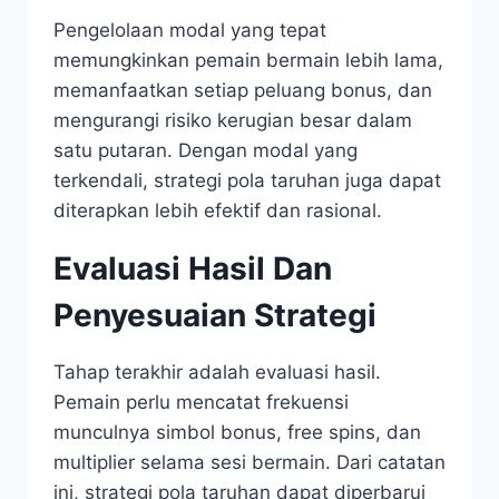
Pengelolaan modal yang tepat
memungkinkan pemain bermain lebih lama,
memanfaatkan setiap peluang bonus, dan
mengurangi risiko kerugian besar dalam
satu putaran. Dengan modal yang
terkendali, strategi pola taruhan juga dapat
diterapkan lebih efektif dan rasional.
Evaluasi Hasil Dan
Penyesuaian Strategi
Tahap terakhir adalah evaluasi hasil.
Pemain perlu mencatat frekuensi
munculnya simbol bonus, free spins, dan
multiplier selama sesi bermain. Dari catatan
ini, strategi pola taruhan dapat diperbarui