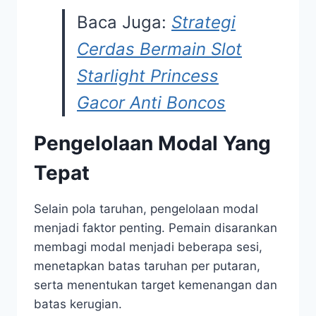
Baca Juga:
Strategi
Cerdas Bermain Slot
Starlight Princess
Gacor Anti Boncos
Pengelolaan Modal Yang
Tepat
Selain pola taruhan, pengelolaan modal
menjadi faktor penting. Pemain disarankan
membagi modal menjadi beberapa sesi,
menetapkan batas taruhan per putaran,
serta menentukan target kemenangan dan
batas kerugian.