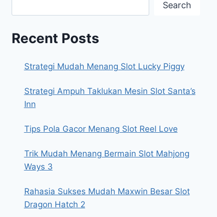
Search
Recent Posts
Strategi Mudah Menang Slot Lucky Piggy
Strategi Ampuh Taklukan Mesin Slot Santa’s
Inn
Tips Pola Gacor Menang Slot Reel Love
Trik Mudah Menang Bermain Slot Mahjong
Ways 3
Rahasia Sukses Mudah Maxwin Besar Slot
Dragon Hatch 2