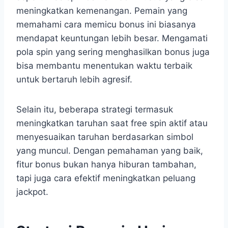
meningkatkan kemenangan. Pemain yang
memahami cara memicu bonus ini biasanya
mendapat keuntungan lebih besar. Mengamati
pola spin yang sering menghasilkan bonus juga
bisa membantu menentukan waktu terbaik
untuk bertaruh lebih agresif.
Selain itu, beberapa strategi termasuk
meningkatkan taruhan saat free spin aktif atau
menyesuaikan taruhan berdasarkan simbol
yang muncul. Dengan pemahaman yang baik,
fitur bonus bukan hanya hiburan tambahan,
tapi juga cara efektif meningkatkan peluang
jackpot.