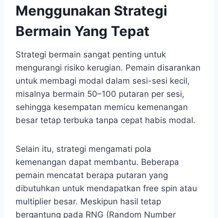
Menggunakan Strategi
Bermain Yang Tepat
Strategi bermain sangat penting untuk
mengurangi risiko kerugian. Pemain disarankan
untuk membagi modal dalam sesi-sesi kecil,
misalnya bermain 50–100 putaran per sesi,
sehingga kesempatan memicu kemenangan
besar tetap terbuka tanpa cepat habis modal.
Selain itu, strategi mengamati pola
kemenangan dapat membantu. Beberapa
pemain mencatat berapa putaran yang
dibutuhkan untuk mendapatkan free spin atau
multiplier besar. Meskipun hasil tetap
bergantung pada RNG (Random Number