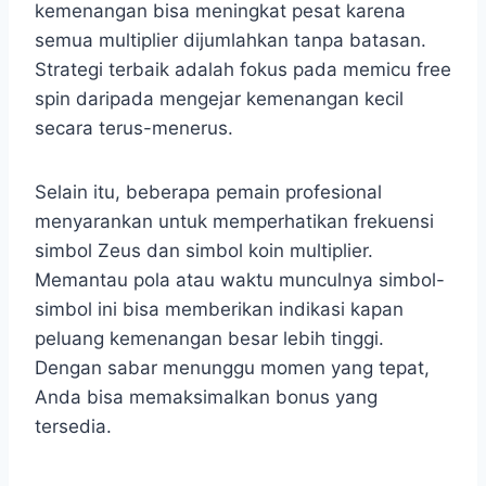
kemenangan bisa meningkat pesat karena
semua multiplier dijumlahkan tanpa batasan.
Strategi terbaik adalah fokus pada memicu free
spin daripada mengejar kemenangan kecil
secara terus-menerus.
Selain itu, beberapa pemain profesional
menyarankan untuk memperhatikan frekuensi
simbol Zeus dan simbol koin multiplier.
Memantau pola atau waktu munculnya simbol-
simbol ini bisa memberikan indikasi kapan
peluang kemenangan besar lebih tinggi.
Dengan sabar menunggu momen yang tepat,
Anda bisa memaksimalkan bonus yang
tersedia.