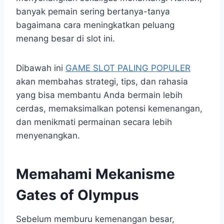
banyak pemain sering bertanya-tanya
bagaimana cara meningkatkan peluang
menang besar di slot ini.
Dibawah ini
GAME SLOT PALING POPULER
akan membahas strategi, tips, dan rahasia
yang bisa membantu Anda bermain lebih
cerdas, memaksimalkan potensi kemenangan,
dan menikmati permainan secara lebih
menyenangkan.
Memahami Mekanisme
Gates of Olympus
Sebelum memburu kemenangan besar,