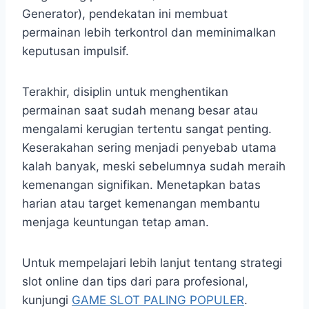
Generator), pendekatan ini membuat
permainan lebih terkontrol dan meminimalkan
keputusan impulsif.
Terakhir, disiplin untuk menghentikan
permainan saat sudah menang besar atau
mengalami kerugian tertentu sangat penting.
Keserakahan sering menjadi penyebab utama
kalah banyak, meski sebelumnya sudah meraih
kemenangan signifikan. Menetapkan batas
harian atau target kemenangan membantu
menjaga keuntungan tetap aman.
Untuk mempelajari lebih lanjut tentang strategi
slot online dan tips dari para profesional,
kunjungi
GAME SLOT PALING POPULER
.