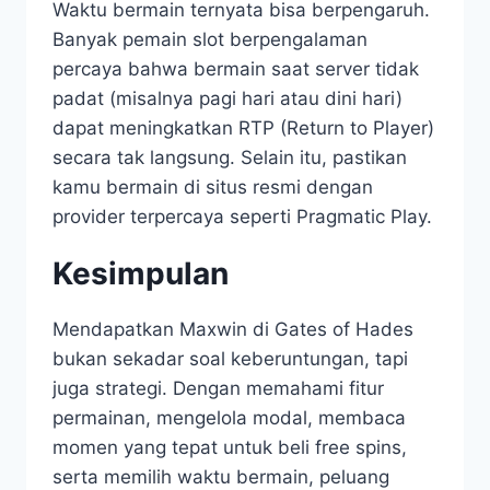
Waktu bermain ternyata bisa berpengaruh.
Banyak pemain slot berpengalaman
percaya bahwa bermain saat server tidak
padat (misalnya pagi hari atau dini hari)
dapat meningkatkan RTP (Return to Player)
secara tak langsung. Selain itu, pastikan
kamu bermain di situs resmi dengan
provider terpercaya seperti Pragmatic Play.
Kesimpulan
Mendapatkan Maxwin di Gates of Hades
bukan sekadar soal keberuntungan, tapi
juga strategi. Dengan memahami fitur
permainan, mengelola modal, membaca
momen yang tepat untuk beli free spins,
serta memilih waktu bermain, peluang