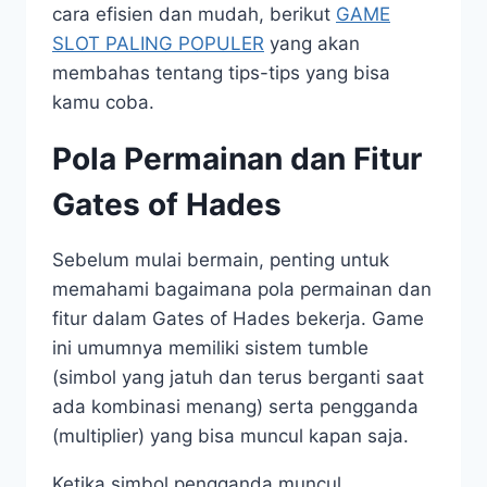
cara efisien dan mudah, berikut
GAME
SLOT PALING POPULER
yang akan
membahas tentang tips-tips yang bisa
kamu coba.
Pola Permainan dan Fitur
Gates of Hades
Sebelum mulai bermain, penting untuk
memahami bagaimana pola permainan dan
fitur dalam Gates of Hades bekerja. Game
ini umumnya memiliki sistem tumble
(simbol yang jatuh dan terus berganti saat
ada kombinasi menang) serta pengganda
(multiplier) yang bisa muncul kapan saja.
Ketika simbol pengganda muncul