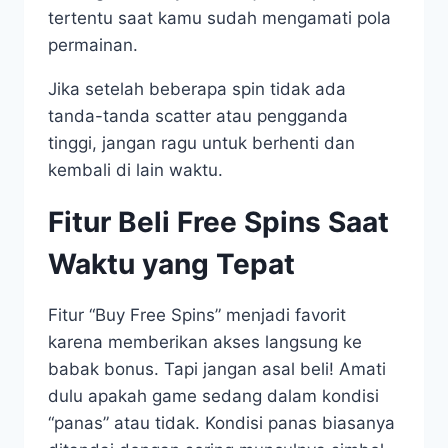
tertentu saat kamu sudah mengamati pola
permainan.
Jika setelah beberapa spin tidak ada
tanda-tanda scatter atau pengganda
tinggi, jangan ragu untuk berhenti dan
kembali di lain waktu.
Fitur Beli Free Spins Saat
Waktu yang Tepat
Fitur “Buy Free Spins” menjadi favorit
karena memberikan akses langsung ke
babak bonus. Tapi jangan asal beli! Amati
dulu apakah game sedang dalam kondisi
“panas” atau tidak. Kondisi panas biasanya