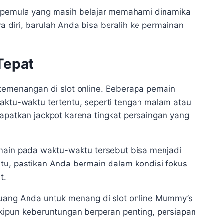
i pemula yang masih belajar memahami dinamika
a diri, barulah Anda bisa beralih ke permainan
Tepat
emenangan di slot online. Beberapa pemain
ktu-waktu tertentu, seperti tengah malam atau
apatkan jackpot karena tingkat persaingan yang
main pada waktu-waktu tersebut bisa menjadi
itu, pastikan Anda bermain dalam kondisi fokus
t.
eluang Anda untuk menang di slot online Mummy’s
ipun keberuntungan berperan penting, persiapan