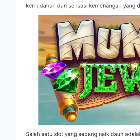
kemudahan dan sensasi kemenangan yang d
Salah satu slot yang sedang naik daun adal