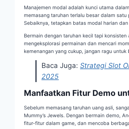
Manajemen modal adalah kunci utama dalam b
memasang taruhan terlalu besar dalam satu p
Sebaiknya, tetapkan batas modal harian dan
Bermain dengan taruhan kecil tapi konsiste
mengeksplorasi permainan dan mencari mom
kemenangan yang cukup, jangan ragu untuk be
Baca Juga:
Strategi Slot 
2025
Manfaatkan Fitur Demo unt
Sebelum memasang taruhan uang asli, sanga
Mummy’s Jewels. Dengan bermain demo, And
fitur-fitur dalam game, dan mencoba berbagai