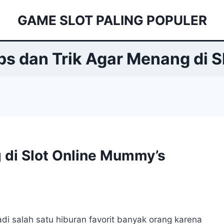
GAME SLOT PALING POPULER
ps dan Trik Agar Menang di S
 di Slot Online Mummy’s
i salah satu hiburan favorit banyak orang karena