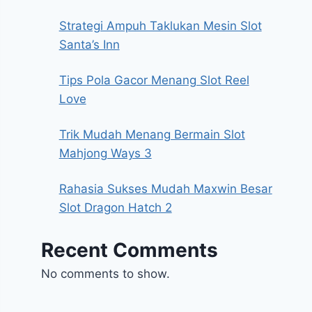
Strategi Ampuh Taklukan Mesin Slot
Santa’s Inn
Tips Pola Gacor Menang Slot Reel
Love
Trik Mudah Menang Bermain Slot
Mahjong Ways 3
Rahasia Sukses Mudah Maxwin Besar
Slot Dragon Hatch 2
Recent Comments
No comments to show.