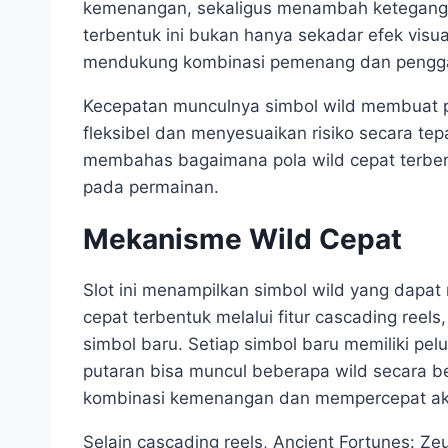
kemenangan, sekaligus menambah keteganga
terbentuk ini bukan hanya sekadar efek visu
mendukung kombinasi pemenang dan pengg
Kecepatan munculnya simbol wild membuat p
fleksibel dan menyesuaikan risiko secara tepa
membahas bagaimana pola wild cepat terben
pada permainan.
Mekanisme Wild Cepat
Slot ini menampilkan simbol wild yang dapat 
cepat terbentuk melalui fitur cascading reel
simbol baru. Setiap simbol baru memiliki pel
putaran bisa muncul beberapa wild secara b
kombinasi kemenangan dan mempercepat ak
Selain cascading reels, Ancient Fortunes: Ze