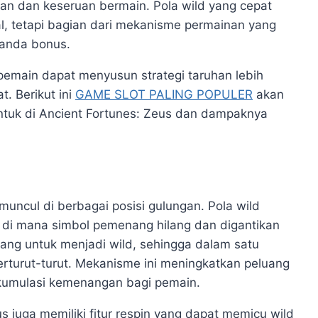
n dan keseruan bermain. Pola wild yang cepat
al, tetapi bagian dari mekanisme permainan yang
anda bonus.
emain dapat menyusun strategi taruhan lebih
t. Berikut ini
GAME SLOT PALING POPULER
akan
tuk di Ancient Fortunes: Zeus dan dampaknya
muncul di berbagai posisi gulungan. Pola wild
s, di mana simbol pemenang hilang dan digantikan
uang untuk menjadi wild, sehingga dalam satu
erturut-turut. Mekanisme ini meningkatkan peluang
umulasi kemenangan bagi pemain.
us juga memiliki fitur respin yang dapat memicu wild