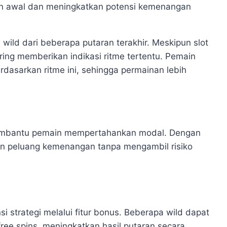
ran awal dan meningkatkan potensi kemenangan
 wild dari beberapa putaran terakhir. Meskipun slot
ng memberikan indikasi ritme tertentu. Pemain
dasarkan ritme ini, sehingga permainan lebih
membantu pemain mempertahankan modal. Dengan
n peluang kemenangan tanpa mengambil risiko
strategi melalui fitur bonus. Beberapa wild dapat
e spins, meningkatkan hasil putaran secara