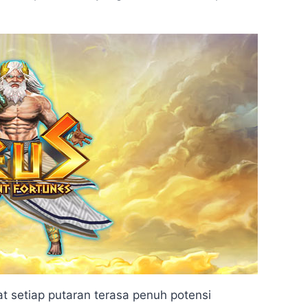
t setiap putaran terasa penuh potensi