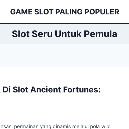
GAME SLOT PALING POPULER
Slot Seru Untuk Pemula
Di Slot Ancient Fortunes:
nsasi permainan yang dinamis melalui pola wild