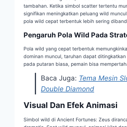
tambahan. Ketika simbol scatter tertentu m
signifikan meningkatkan peluang wild muncu
pola wild cepat terbentuk lebih sering diband
Pengaruh Pola Wild Pada Strat
Pola wild yang cepat terbentuk memungkink
dominan muncul, taruhan dapat ditingkatk
pada putaran biasa, pemain bisa mempertaha
Baca Juga:
Tema Mesin Slo
Double Diamond
Visual Dan Efek Animasi
Simbol wild di Ancient Fortunes: Zeus diran