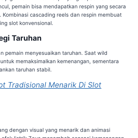
uncul, pemain bisa mendapatkan respin yang secara
l. Kombinasi cascading reels dan respin membuat
ing slot konvensional.
egi Taruhan
an pemain menyesuaikan taruhan. Saat wild
an untuk memaksimalkan kemenangan, sementara
nkan taruhan stabil.
t Tradisional Menarik Di Slot
cang dengan visual yang menarik dan animasi