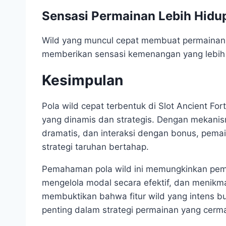
Sensasi Permainan Lebih Hidu
Wild yang muncul cepat membuat permainan le
memberikan sensasi kemenangan yang lebih 
Kesimpulan
Pola wild cepat terbentuk di Slot Ancient 
yang dinamis dan strategis. Dengan mekanisme
dramatis, dan interaksi dengan bonus, pema
strategi taruhan bertahap.
Pemahaman pola wild ini memungkinkan pem
mengelola modal secara efektif, dan menikmat
membuktikan bahwa fitur wild yang intens bu
penting dalam strategi permainan yang cer