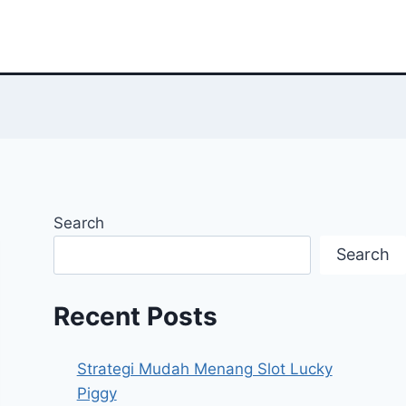
Search
Search
Recent Posts
Strategi Mudah Menang Slot Lucky
Piggy