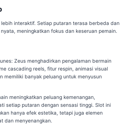
p
bih interaktif. Setiap putaran terasa berbeda dan
nyata, meningkatkan fokus dan keseruan pemain.
Fortunes: Zeus menghadirkan pengalaman bermain
 cascading reels, fitur respin, animasi visual
in memiliki banyak peluang untuk menyusun
ain meningkatkan peluang kemenangan,
i setiap putaran dengan sensasi tinggi. Slot ini
kan hanya efek estetika, tetapi juga elemen
mat dan menyenangkan.