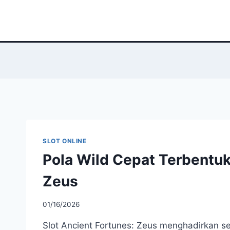
Skip
to
content
SLOT ONLINE
Pola Wild Cepat Terbentuk 
Zeus
01/16/2026
Slot Ancient Fortunes: Zeus menghadirkan se