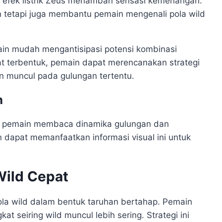
an efek listrik Zeus menambah sensasi kemenangan.
 tetapi juga membantu pemain mengenali pola wild
ain mudah mengantisipasi potensi kombinasi
t terbentuk, pemain dapat merencanakan strategi
n muncul pada gulungan tertentu.
n
an pemain membaca dinamika gulungan dan
dapat memanfaatkan informasi visual ini untuk
Wild Cepat
la wild dalam bentuk taruhan bertahap. Pemain
t seiring wild muncul lebih sering. Strategi ini