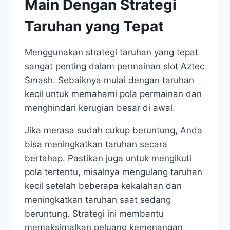
Main Dengan Strategi
Taruhan yang Tepat
Menggunakan strategi taruhan yang tepat
sangat penting dalam permainan slot Aztec
Smash. Sebaiknya mulai dengan taruhan
kecil untuk memahami pola permainan dan
menghindari kerugian besar di awal.
Jika merasa sudah cukup beruntung, Anda
bisa meningkatkan taruhan secara
bertahap. Pastikan juga untuk mengikuti
pola tertentu, misalnya mengulang taruhan
kecil setelah beberapa kekalahan dan
meningkatkan taruhan saat sedang
beruntung. Strategi ini membantu
memaksimalkan peluang kemenangan