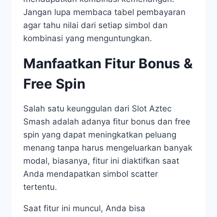
Jangan lupa membaca tabel pembayaran
agar tahu nilai dari setiap simbol dan
kombinasi yang menguntungkan.
Manfaatkan Fitur Bonus &
Free Spin
Salah satu keunggulan dari Slot Aztec
Smash adalah adanya fitur bonus dan free
spin yang dapat meningkatkan peluang
menang tanpa harus mengeluarkan banyak
modal, biasanya, fitur ini diaktifkan saat
Anda mendapatkan simbol scatter
tertentu.
Saat fitur ini muncul, Anda bisa