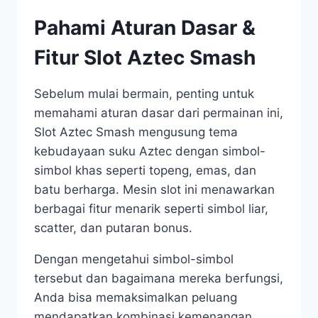
Pahami Aturan Dasar &
Fitur Slot Aztec Smash
Sebelum mulai bermain, penting untuk
memahami aturan dasar dari permainan ini,
Slot Aztec Smash mengusung tema
kebudayaan suku Aztec dengan simbol-
simbol khas seperti topeng, emas, dan
batu berharga. Mesin slot ini menawarkan
berbagai fitur menarik seperti simbol liar,
scatter, dan putaran bonus.
Dengan mengetahui simbol-simbol
tersebut dan bagaimana mereka berfungsi,
Anda bisa memaksimalkan peluang
mendapatkan kombinasi kemenangan.