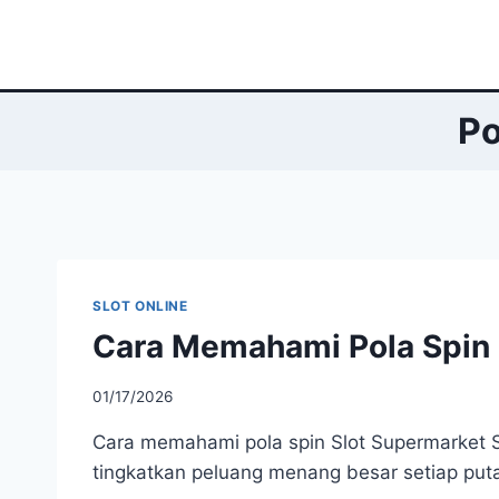
Skip
to
content
Po
SLOT ONLINE
Cara Memahami Pola Spin 
01/17/2026
Cara memahami pola spin Slot Supermarket Sp
tingkatkan peluang menang besar setiap put