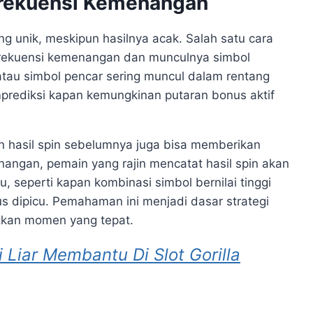
Frekuensi Kemenangan
ng unik, meskipun hasilnya acak. Salah satu cara
rekuensi kemenangan dan munculnya simbol
 atau simbol pencar sering muncul dalam rentang
rediksi kapan kemungkinan putaran bonus aktif
n hasil spin sebelumnya juga bisa memberikan
ngan, pemain yang rajin mencatat hasil spin akan
, seperti kapan kombinasi simbol bernilai tinggi
s dipicu. Pemahaman ini menjadi dasar strategi
kan momen yang tepat.
 Liar Membantu Di Slot Gorilla