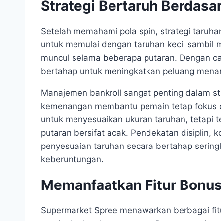
Strategi Bertaruh Berdasa
Setelah memahami pola spin, strategi taruha
untuk memulai dengan taruhan kecil sambil 
muncul selama beberapa putaran. Dengan car
bertahap untuk meningkatkan peluang mena
Manajemen bankroll sangat penting dalam str
kemenangan membantu pemain tetap fokus dan
untuk menyesuaikan ukuran taruhan, tetapi 
putaran bersifat acak. Pendekatan disiplin,
penyesuaian taruhan secara bertahap seringk
keberuntungan.
Memanfaatkan Fitur Bonu
Supermarket Spree menawarkan berbagai fit