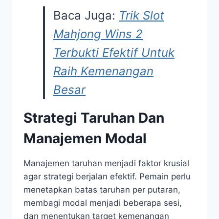
Baca Juga:
Trik Slot
Mahjong Wins 2
Terbukti Efektif Untuk
Raih Kemenangan
Besar
Strategi Taruhan Dan
Manajemen Modal
Manajemen taruhan menjadi faktor krusial
agar strategi berjalan efektif. Pemain perlu
menetapkan batas taruhan per putaran,
membagi modal menjadi beberapa sesi,
dan menentukan target kemenangan