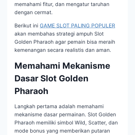
memahami fitur, dan mengatur taruhan
dengan cermat.
Berikut ini
GAME SLOT PALING POPULER
akan membahas strategi ampuh Slot
Golden Pharaoh agar pemain bisa meraih
kemenangan secara realistis dan aman.
Memahami Mekanisme
Dasar Slot Golden
Pharaoh
Langkah pertama adalah memahami
mekanisme dasar permainan. Slot Golden
Pharaoh memiliki simbol Wild, Scatter, dan
mode bonus yang memberikan putaran