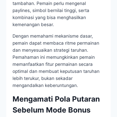
tambahan. Pemain perlu mengenal
paylines, simbol bernilai tinggi, serta
kombinasi yang bisa menghasilkan
kemenangan besar.
Dengan memahami mekanisme dasar,
pemain dapat membaca ritme permainan
dan menyesuaikan strategi taruhan.
Pemahaman ini memungkinkan pemain
memanfaatkan fitur permainan secara
optimal dan membuat keputusan taruhan
lebih terukur, bukan sekadar
mengandalkan keberuntungan.
Mengamati Pola Putaran
Sebelum Mode Bonus