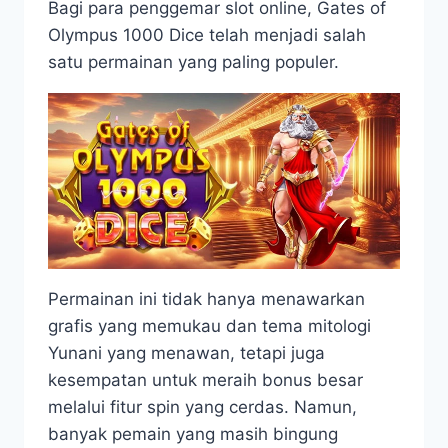
Bagi para penggemar slot online, Gates of
Olympus 1000 Dice telah menjadi salah
satu permainan yang paling populer.
Permainan ini tidak hanya menawarkan
grafis yang memukau dan tema mitologi
Yunani yang menawan, tetapi juga
kesempatan untuk meraih bonus besar
melalui fitur spin yang cerdas. Namun,
banyak pemain yang masih bingung