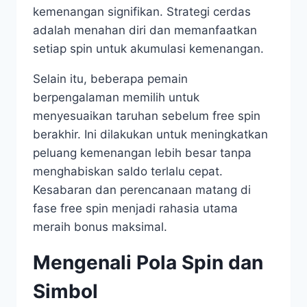
kemenangan signifikan. Strategi cerdas
adalah menahan diri dan memanfaatkan
setiap spin untuk akumulasi kemenangan.
Selain itu, beberapa pemain
berpengalaman memilih untuk
menyesuaikan taruhan sebelum free spin
berakhir. Ini dilakukan untuk meningkatkan
peluang kemenangan lebih besar tanpa
menghabiskan saldo terlalu cepat.
Kesabaran dan perencanaan matang di
fase free spin menjadi rahasia utama
meraih bonus maksimal.
Mengenali Pola Spin dan
Simbol