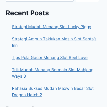
Recent Posts
Strategi Mudah Menang Slot Lucky Piggy
Strategi Ampuh Taklukan Mesin Slot Santa’s
Inn
Tips Pola Gacor Menang Slot Reel Love
Trik Mudah Menang Bermain Slot Mahjong
Ways 3
Rahasia Sukses Mudah Maxwin Besar Slot
Dragon Hatch 2