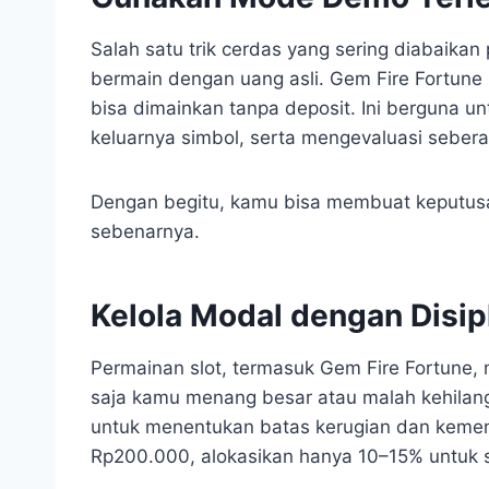
Salah satu trik cerdas yang sering diabai
bermain dengan uang asli. Gem Fire Fortun
bisa dimainkan tanpa deposit. Ini berguna u
keluarnya simbol, serta mengevaluasi sebera
Dengan begitu, kamu bisa membuat keputusa
sebenarnya.
Kelola Modal dengan Disip
Permainan slot, termasuk Gem Fire Fortune, mem
saja kamu menang besar atau malah kehilang
untuk menentukan batas kerugian dan kemen
Rp200.000, alokasikan hanya 10–15% untuk s