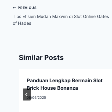
Post
PREVIOUS
Tips Efisien Mudah Maxwin di Slot Online Gates
navigation
of Hades
Similar Posts
Panduan Lengkap Bermain Slot
Brick House Bonanza
08/06/2025