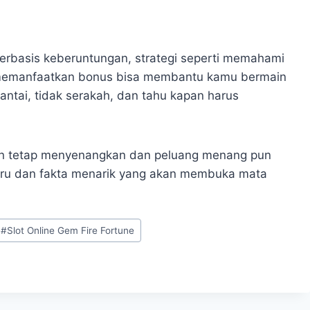
erbasis keberuntungan, strategi seperti memahami
n memanfaatkan bonus bisa membantu kamu bermain
antai, tidak serakah, dan tahu kapan harus
kan tetap menyenangkan dan peluang menang pun
baru dan fakta menarik yang akan membuka mata
#
Slot Online Gem Fire Fortune