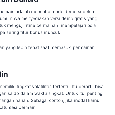
kan pemain adalah mencoba mode demo sebelum
e umumnya menyediakan versi demo gratis yang
ntuk menguji ritme permainan, mempelajari pola
pa sering fitur bonus muncul.
n yang lebih tepat saat memasuki permainan
lin
iliki tingkat volatilitas tertentu. Itu berarti, bisa
an saldo dalam waktu singkat. Untuk itu, penting
angan harian. Sebagai contoh, jika modal kamu
atu sesi bermain.