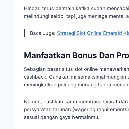
Hindari terus bermain ketika sudah mencapa
melindungi saldo, tapi juga menjaga mental 
Baca Juga:
Strategi Slot Online Emerald 
Manfaatkan Bonus Dan Pr
Sebagian besar situs slot online menawarkan 
cashback. Gunakan ini semaksimal mungkin 
meningkatkan peluang menang tanpa menam
Namun, pastikan kamu membaca syarat dan k
persyaratan taruhan (wagering requirements) y
sesuai dengan gaya bermainmu.