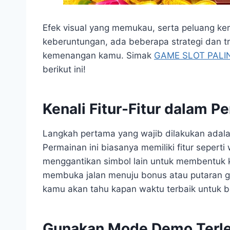
Efek visual yang memukau, serta peluang k
keberuntungan, ada beberapa strategi dan t
kemenangan kamu. Simak
GAME SLOT PALI
berikut ini!
Kenali Fitur-Fitur dalam P
Langkah pertama yang wajib dilakukan adala
Permainan ini biasanya memiliki fitur seperti wi
menggantikan simbol lain untuk membentuk k
membuka jalan menuju bonus atau putaran gr
kamu akan tahu kapan waktu terbaik untuk be
Gunakan Mode Demo Terle