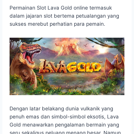
h
a
e
e
k
i
h
a
c
s
l
y
n
a
Permainan Slot Lava Gold online termasuk
t
e
s
e
p
e
r
dalam jajaran slot bertema petualangan yang
s
b
e
g
e
e
sukses merebut perhatian para pemain.
A
o
n
r
p
o
g
a
p
k
e
m
r
Dengan latar belakang dunia vulkanik yang
penuh emas dan simbol-simbol eksotis, Lava
Gold menawarkan pengalaman bermain yang
seru sekaligus peluang menang besar. Namun,