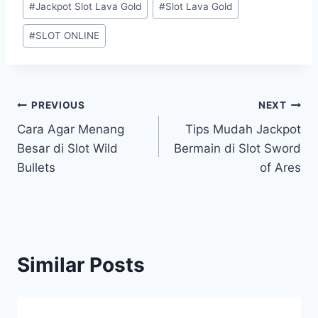
#
Jackpot Slot Lava Gold
#
Slot Lava Gold
#
SLOT ONLINE
Post
PREVIOUS
NEXT
Cara Agar Menang
Tips Mudah Jackpot
navigation
Besar di Slot Wild
Bermain di Slot Sword
Bullets
of Ares
Similar Posts