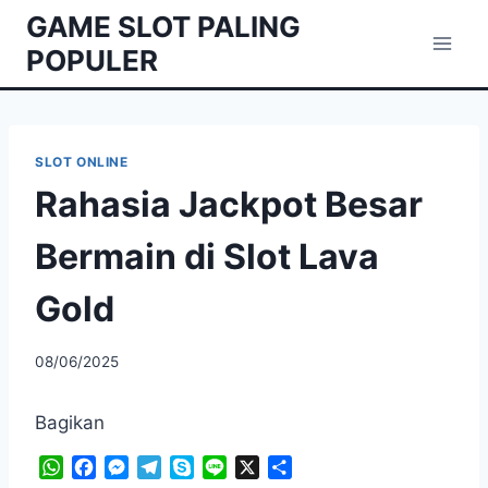
Skip
GAME SLOT PALING
to
POPULER
content
SLOT ONLINE
Rahasia Jackpot Besar
Bermain di Slot Lava
Gold
08/06/2025
Bagikan
W
F
M
T
S
L
X
S